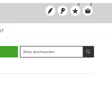
0
0
ST