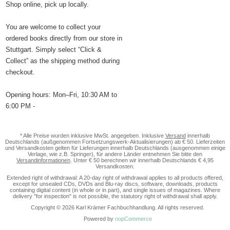
Shop online, pick up locally.
You are welcome to collect your
ordered books directly from our store in
Stuttgart. Simply select “Click &
Collect” as the shipping method during
checkout.
Opening hours: Mon–Fri, 10:30 AM to
6:00 PM -
* Alle Preise wurden inklusive MwSt. angegeben. Inklusive
Versand
innerhalb
Deutschlands (außgenommen Fortsetzungswerk-Aktualisierungen) ab € 50. Lieferzeiten
und Versandkosten gelten für Lieferungen innerhalb Deutschlands (ausgenommen einige
Verlage, wie z.B. Springer), für andere Länder entnehmen Sie bitte den
Versandinformationen
. Unter € 50 berechnen wir innerhalb Deutschlands € 4,95
Versandkosten.
Extended right of withdrawal: A 20-day right of withdrawal applies to all products offered,
except for unsealed CDs, DVDs and Blu-ray discs, software, downloads, products
containing digital content (in whole or in part), and single issues of magazines. Where
delivery "for inspection" is not possible, the statutory right of withdrawal shall apply.
Copyright © 2026 Karl Krämer Fachbuchhandlung. All rights reserved.
Powered by
nopCommerce