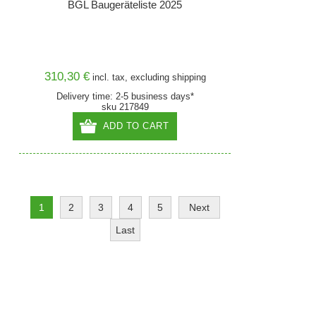
BGL Baugeräteliste 2025
310,30 €
incl. tax, excluding
shipping
Delivery time: 2-5 business days*
sku 217849
ADD TO CART
1
2
3
4
5
Next
Last