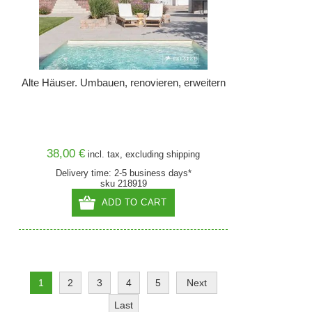
Alte Häuser. Umbauen, renovieren, erweitern
38,00 €
incl. tax, excluding
shipping
Delivery time: 2-5 business days*
sku 218919
ADD TO CART
1
2
3
4
5
Next
Last