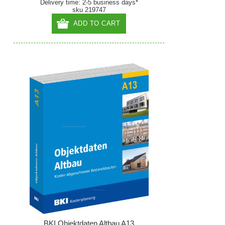
Delivery time: 2-5 business days*
sku 219747
ADD TO CART
BKI Objektdaten Altbau A13