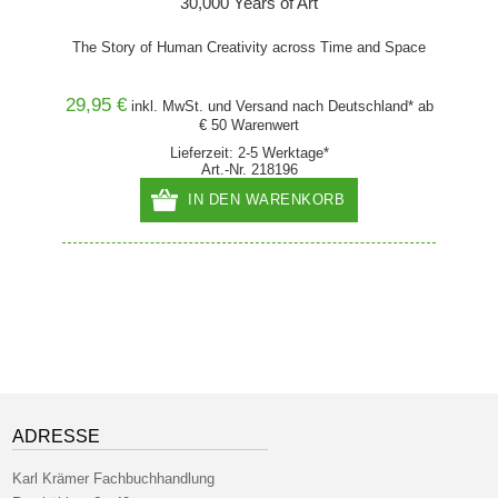
30,000 Years of Art
The Story of Human Creativity across Time and Space
Anim
29,95 €
35,00
and* ab
inkl. MwSt. und
Versand
nach Deutschland* ab
€ 50 Warenwert
Lieferzeit: 2-5 Werktage*
Art.-Nr. 218196
IN DEN WARENKORB
ADRESSE
Karl Krämer Fachbuchhandlung