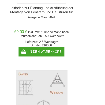
Leitfaden zur Planung und Ausführung der
Montage von Fenstern und Haustüren für
Neubau und Renovierung
Ausgabe März 2024
69,00 €
inkl. MwSt. und
Versand
nach
Deutschland* ab € 50 Warenwert
Lieferzeit: 2-5 Werktage*
Art.-Nr. 216036
IN DEN WARENKORB