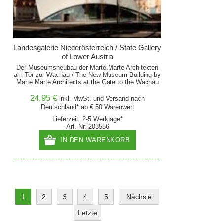
Landesgalerie Niederösterreich / State Gallery
of Lower Austria
Der Museumsneubau der Marte.Marte Architekten
am Tor zur Wachau / The New Museum Building by
Marte.Marte Architects at the Gate to the Wachau
24,95 €
inkl. MwSt. und
Versand
nach
Deutschland* ab € 50 Warenwert
Lieferzeit: 2-5 Werktage*
Art.-Nr. 203556
IN DEN WARENKORB
1
2
3
4
5
Nächste
Letzte