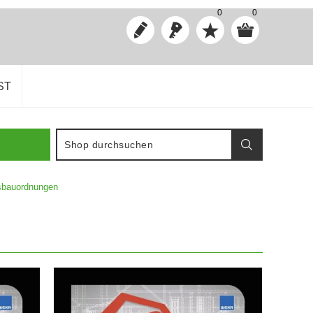
0
0
ST
sbauordnungen
IN DEN WARENKORB