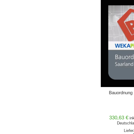
IN DEN 
Bauordnung i
330,63 €
in
Deutschla
Liefe