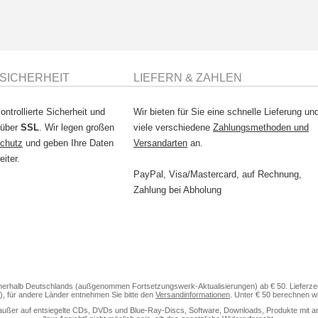
SICHERHEIT
LIEFERN & ZAHLEN
ontrollierte Sicherheit und
Wir bieten für Sie eine schnelle Lieferung un
 über
SSL
. Wir legen großen
viele verschiedene
Zahlungsmethoden und
chutz
und geben Ihre Daten
Versandarten
an.
eiter.
PayPal, Visa/Mastercard, auf Rechnung,
Zahlung bei Abholung
nerhalb Deutschlands (außgenommen Fortsetzungswerk-Aktualisierungen) ab € 50. Lieferzeit
), für andere Länder entnehmen Sie bitte den
Versandinformationen
. Unter € 50 berechnen w
außer auf entsiegelte CDs, DVDs und Blue-Ray-Discs, Software, Downloads, Produkte mit anteili