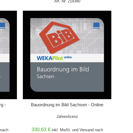
Art.-Nr. 219390
IN DEN WARENKORB
g -
Bauordnung im Bild Sachsen - Online
Jahreslizenz
330,63 €
nach
inkl. MwSt. und
Versand
nach