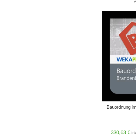
IN DEN 
Bauordnung im 
330,63 €
in