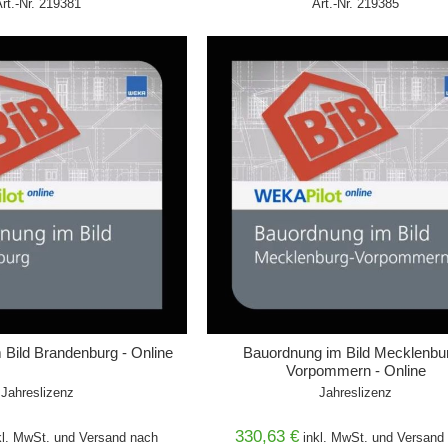
Art.-Nr. 219381
Art.-Nr. 219385
WARENKORB
IN DEN WARENKORB
Bild Brandenburg - Online
Bauordnung im Bild Mecklenbur
Vorpommern - Online
Jahreslizenz
Jahreslizenz
330,63 €
kl. MwSt. und
Versand
nach
inkl. MwSt. und
Versand