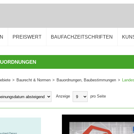
EN
PREISWERT
BAUFACHZEITSCHRIFTEN
KUN
AUORDNUNGEN
ebiete
>
Baurecht & Normen
>
Bauordnungen, Baubestimmungen
>
Lande
Anzeige
pro Seite
WARENKORB
IN DEN WARENKORB