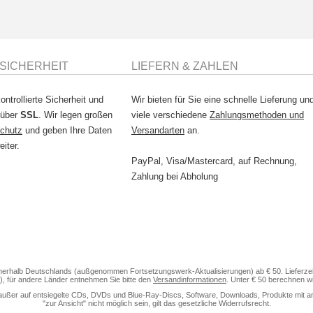
SICHERHEIT
LIEFERN & ZAHLEN
ontrollierte Sicherheit und
Wir bieten für Sie eine schnelle Lieferung un
 über
SSL
. Wir legen großen
viele verschiedene
Zahlungsmethoden und
chutz
und geben Ihre Daten
Versandarten
an.
eiter.
PayPal, Visa/Mastercard, auf Rechnung,
Zahlung bei Abholung
nerhalb Deutschlands (außgenommen Fortsetzungswerk-Aktualisierungen) ab € 50. Lieferzeit
), für andere Länder entnehmen Sie bitte den
Versandinformationen
. Unter € 50 berechnen w
außer auf entsiegelte CDs, DVDs und Blue-Ray-Discs, Software, Downloads, Produkte mit anteili
"zur Ansicht" nicht möglich sein, gilt das gesetzliche Widerrufsrecht.