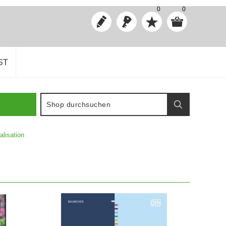
0
0
ST
lisation
IN DEN WARENKORB