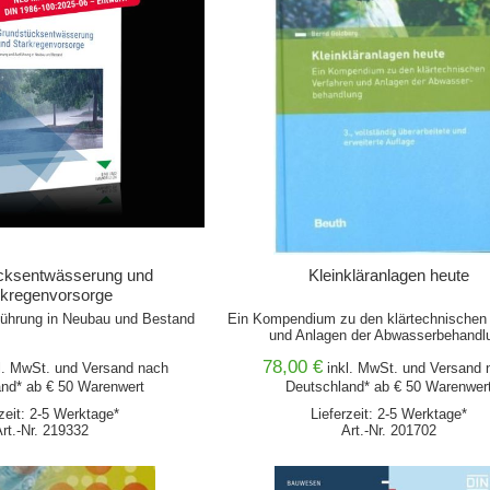
cksentwässerung und
Kleinkläranlagen heute
rkregenvorsorge
ührung in Neubau und Bestand
Ein Kompendium zu den klärtechnischen 
und Anlagen der Abwasserbehandl
78,00 €
l. MwSt. und
Versand
nach
inkl. MwSt. und
Versand
n
nd* ab € 50 Warenwert
Deutschland* ab € 50 Warenwer
rzeit: 2-5 Werktage*
Lieferzeit: 2-5 Werktage*
Art.-Nr. 219332
Art.-Nr. 201702
WARENKORB
IN DEN WARENKORB