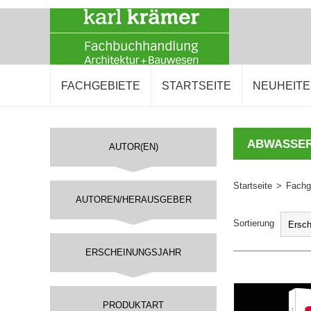
FACHGEBIETE
STARTSEITE
NEUHEIT
ABWASSER
AUTOR(EN)
Startseite
>
Fachg
AUTOREN/HERAUSGEBER
Sortierung
ERSCHEINUNGSJAHR
IN DEN 
PRODUKTART