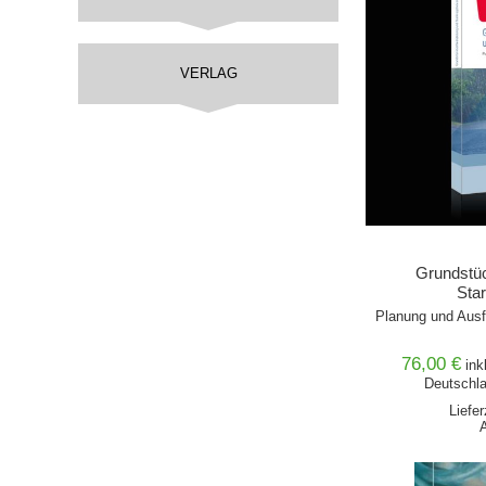
VERLAG
Grundstü
Sta
Planung und Ausf
76,00 €
ink
Deutschla
Liefe
IN DEN 