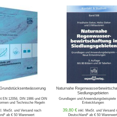
WARENKORB
IN DEN WARENKORB
Grundstücksentwässerung
Naturnahe Regenwasserbewirtschaf
Siedlungsgebieten
N EN 12056, DIN 1986 und DIN
Grundlagen und Anwendungsbeispiele
ormen und Technische Regeln
Entwicklungen
39,80 €
kl. MwSt. und
Versand
nach
inkl. MwSt. und
Versand
n
nd* ab € 50 Warenwert
Deutschland* ab € 50 Warenwer