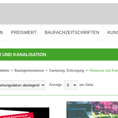
EN
PREISWERT
BAUFACHZEITSCHRIFTEN
KUN
 UND KANALISATION
ebiete
>
Bauingenieurwesen
>
Sanierung, Entsorgung
>
Abwasser und Kana
Anzeige
pro Seite
WARENKORB
IN DEN WARENKORB