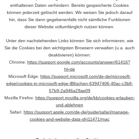
enthaltenen Daten verhindern. Bereits gespeicherte Cookies
können jederzeit gelöscht werden. Wir weisen Sie jedoch darauf
hin, dass Sie dann gegebenenfalls nicht sämtliche Funktionen
dieser Website vollumfänglich nutzen können.
Unter den nachstehenden Links können Sie sich informieren, wie
Sie die Cookies bei den wichtigsten Browsern verwalten (u.a. auch
deaktivieren) können:
Chrome:
https://support.google.com/accounts/answer/61416?
hl=de
Microsoft Edge:
https://support.microsoft.com/de-de/microsoft-
edge/cookies-in-microsoft-edge-lB6schen-63947406-40ac-c3b8-
57b9-2a946a29ae09
Mozilla Firefox:
https://support.mozilla.org/de/kb/cookies-erlauben-
und-ablehnen
Safari:
https://support.apple.com/de-de/guide/safari/manage-
cookies-and-website-data-sfri11471/mac