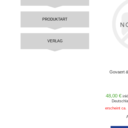
PRODUKTART
VERLAG
Govaert &
48,00 €
ink
Deutschla
erscheint ca.