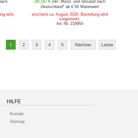
38,00 €
ach
inkl. MwSt. und
Versand
nach
t
Deutschland* ab € 50 Warenwert
ung wird
erscheint ca. August 2026. Bestellung wird
vorgemerkt.
Art.-Nr. 219050
1
2
3
4
5
Nächste
Letzte
HILFE
Kontakt
Sitemap