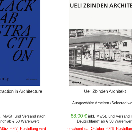
WARENKORB
IN DEN WARENKORB
raction in Architecture
Ueli Zbinden Architekt
Ausgewählte Arbeiten /Selected w
88,00 €
l. MwSt. und
Versand
nach
inkl. MwSt. und
Versand
n
nd* ab € 50 Warenwert
Deutschland* ab € 50 Warenwer
 März 2027. Bestellung wird
erscheint ca. Oktober 2026. Bestellun