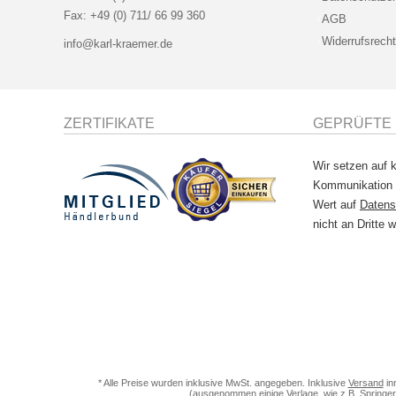
Fax:
+49 (0) 711/ 66 99 360
AGB
Widerrufsrecht
info@karl-kraemer.de
ZERTIFIKATE
GEPRÜFTE 
Wir setzen auf k
Kommunikation
Wert auf
Datens
nicht an Dritte w
* Alle Preise wurden inklusive MwSt. angegeben. Inklusive
Versand
in
(ausgenommen einige Verlage, wie z.B. Springer