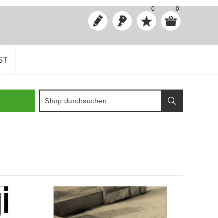
0
0
ST
IN DEN WARENKORB