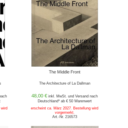
The Middle Front
s
The Architecture of La Dallman
48,00 €
ach
inkl. MwSt. und
Versand
nach
t
Deutschland* ab € 50 Warenwert
 wird
erscheint ca. März 2027. Bestellung wird
vorgemerkt.
Art.-Nr. 216573