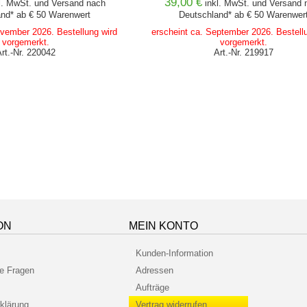
39,00 €
l. MwSt. und
Versand
nach
inkl. MwSt. und
Versand
n
nd* ab € 50 Warenwert
Deutschland* ab € 50 Warenwer
ovember 2026. Bestellung wird
erscheint ca. September 2026. Bestell
vorgemerkt.
vorgemerkt.
Art.-Nr. 220042
Art.-Nr. 219917
ON
MEIN KONTO
Kunden-Information
te Fragen
Adressen
Aufträge
klärung
Vertrag widerrufen