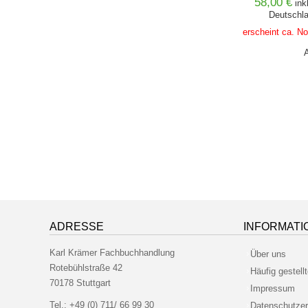
58,00 €
ink
Deutschla
erscheint ca. N
ADRESSE
INFORMATI
Karl Krämer Fachbuchhandlung
Über uns
Rotebühlstraße 42
Häufig gestell
70178 Stuttgart
Impressum
Tel.:
+49 (0) 711/ 66 99 30
Datenschutzer