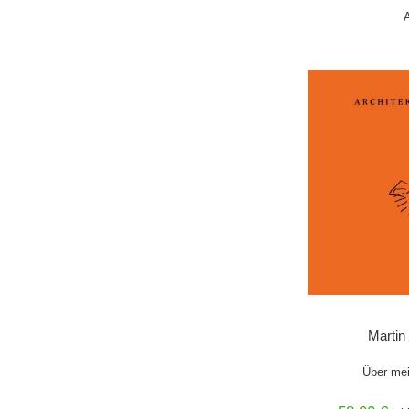
IN DEN 
Marti
Über me