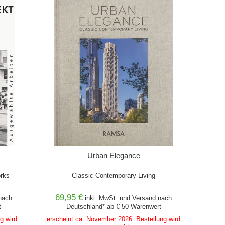
IN DEN WARENKORB
Urban Elegance
orks
Classic Contemporary Living
69,95 €
ach
inkl. MwSt. und
Versand
nach
t
Deutschland* ab € 50 Warenwert
g wird
erscheint ca. November 2026. Bestellung wird