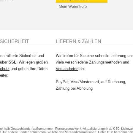
Mein Warenkorb
SICHERHEIT
LIEFERN & ZAHLEN
ontrollierte Sicherheit und
Wir bieten für Sie eine schnelle Lieferung un
 über
SSL
. Wir legen großen
viele verschiedene
Zahlungsmethoden und
chutz
und geben Ihre Daten
Versandarten
an.
eiter.
PayPal, Visa/Mastercard, auf Rechnung,
Zahlung bei Abholung
nerhalb Deutschlands (außgenommen Fortsetzungswerk-Aktualisierungen) ab € 50. Lieferzeit
), für andere Länder entnehmen Sie bitte den
Versandinformationen
. Unter € 50 berechnen w