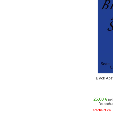
IN DEN 
Black Abst
25,00 €
ink
Deutschla
erscheint ca.