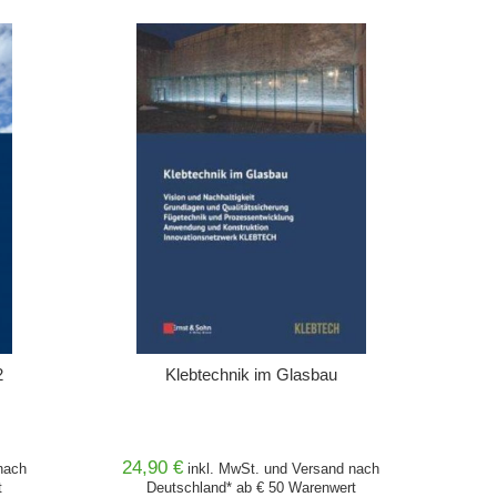
IN DEN WARENKORB
2
Klebtechnik im Glasbau
24,90 €
ach
inkl. MwSt. und
Versand
nach
t
Deutschland* ab € 50 Warenwert