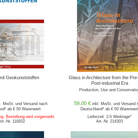
it Geokunststoffen
Glass in Architecture from the Pre-
Post-industrial Era
Production, Use and Conservati
59,00 €
l. MwSt. und
Versand
nach
inkl. MwSt. und
Versand
n
nd* ab € 50 Warenwert
Deutschland* ab € 50 Warenwer
ung. Bestellung wird vorgemerkt.
Lieferzeit: 2-5 Werktage*
Art.-Nr. 116832
Art.-Nr. 214303
WARENKORB
IN DEN WARENKORB