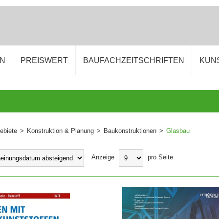
EN
PREISWERT
BAUFACHZEITSCHRIFTEN
KUN
ebiete
>
Konstruktion & Planung
>
Baukonstruktionen
>
Glasbau
Anzeige
pro Seite
WARENKORB
IN DEN WARENKORB