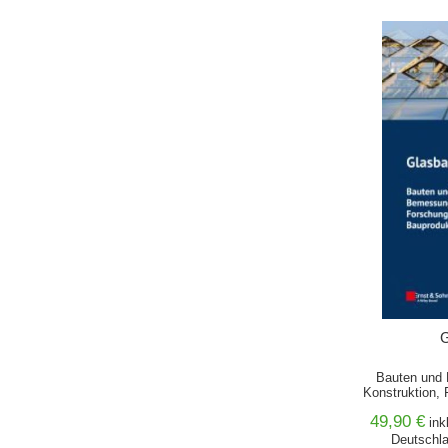
IN DEN 
G
Bauten und 
Konstruktion,
Baupro
49,90 €
ink
Deutschla