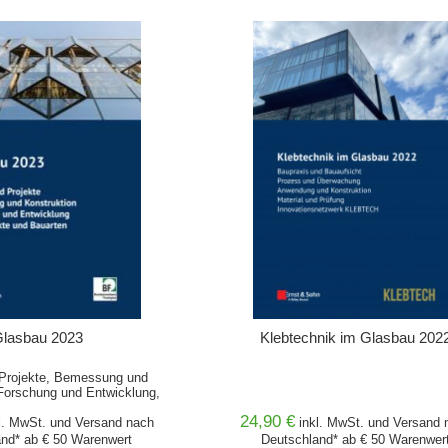
WARENKORB
IN DEN WARENKORB
lasbau 2023
Klebtechnik im Glasbau 202
Projekte, Bemessung und
 Forschung und Entwicklung,
dukte und Bauarten
24,90 €
l. MwSt. und
Versand
nach
inkl. MwSt. und
Versand
n
nd* ab € 50 Warenwert
Deutschland* ab € 50 Warenwer