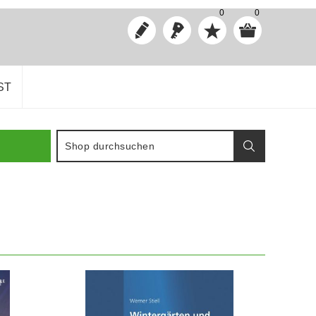
0
0
ST
IN DEN WARENKORB