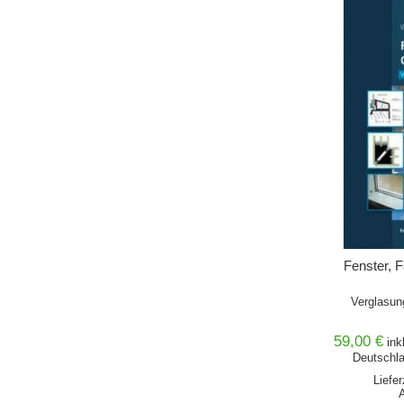
Fenster, 
Verglasung
59,00 €
ink
Deutschla
Liefe