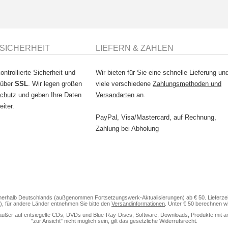
SICHERHEIT
LIEFERN & ZAHLEN
ontrollierte Sicherheit und
Wir bieten für Sie eine schnelle Lieferung un
 über
SSL
. Wir legen großen
viele verschiedene
Zahlungsmethoden und
chutz
und geben Ihre Daten
Versandarten
an.
eiter.
PayPal, Visa/Mastercard, auf Rechnung,
Zahlung bei Abholung
nerhalb Deutschlands (außgenommen Fortsetzungswerk-Aktualisierungen) ab € 50. Lieferzeit
), für andere Länder entnehmen Sie bitte den
Versandinformationen
. Unter € 50 berechnen w
außer auf entsiegelte CDs, DVDs und Blue-Ray-Discs, Software, Downloads, Produkte mit anteili
"zur Ansicht" nicht möglich sein, gilt das gesetzliche Widerrufsrecht.