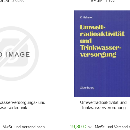
Art.-Nr. 209236
Art.-Nr. 110661
WARENKORB
IN DEN WARENKORB
asserversorgungs- und
Umweltradioaktivität und
wassertechnik
Trinkwasserverordnung
19,80 €
l. MwSt. und
Versand
nach
inkl. MwSt. und
Versand
n