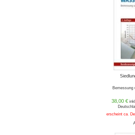
Siedlun
Bemessung u
38,00 €
ink
Deutschla
erscheint ca. D