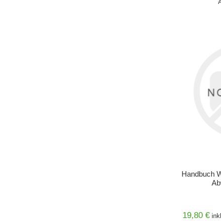
IN DEN 
Handbuch W
Ab
19,80 €
ink