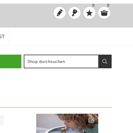
0
0
ST
IN DEN WARENKORB