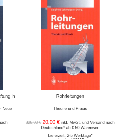
IN DEN WARENKORB
tung in
Rohrleitungen
 - Neue
Theorie und Praxis
20,00 €
ach
329,00 €
inkl. MwSt. und
Versand
nach
t
Deutschland* ab € 50 Warenwert
Lieferzeit: 2-5 Werktage*