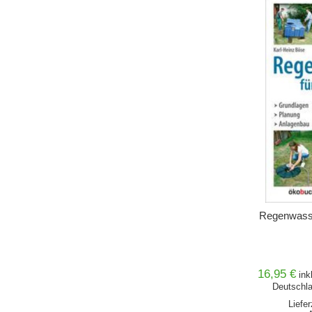
IN DEN 
Regenwasse
16,95 €
ink
Deutschla
Liefe