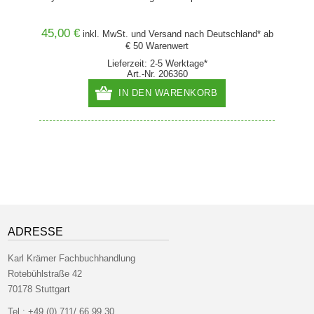
45,00 €
42,00
hland*
inkl. MwSt. und
Versand
nach Deutschland* ab
€ 50 Warenwert
Lieferzeit: 2-5 Werktage*
Art.-Nr. 206360
IN DEN WARENKORB
ADRESSE
Karl Krämer Fachbuchhandlung
Rotebühlstraße 42
70178 Stuttgart
Tel.:
+49 (0) 711/ 66 99 30