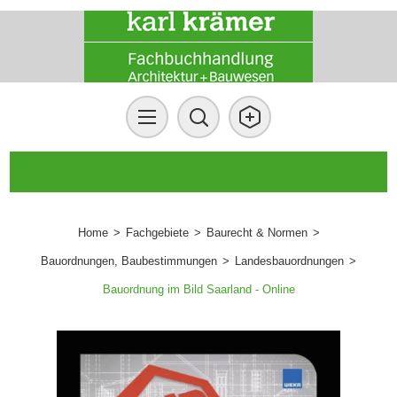
Home
>
Fachgebiete
>
Baurecht & Normen
>
Bauordnungen, Baubestimmungen
>
Landesbauordnungen
>
Bauordnung im Bild Saarland - Online