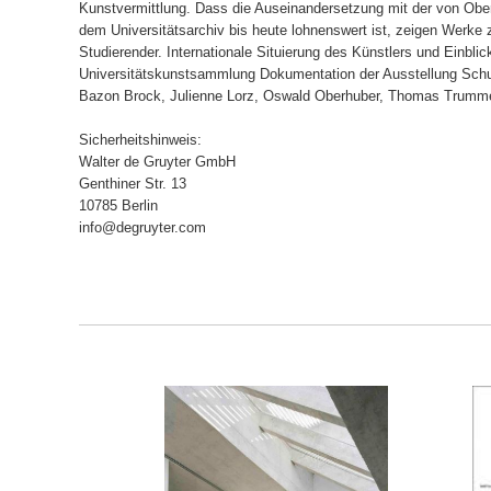
Kunstvermittlung. Dass die Auseinandersetzung mit der von Obe
dem Universitätsarchiv bis heute lohnenswert ist, zeigen Werke 
Studierender. Internationale Situierung des Künstlers und Einbl
Universitätskunstsammlung Dokumentation der Ausstellung Schu
Bazon Brock, Julienne Lorz, Oswald Oberhuber, Thomas Trumme
Sicherheitshinweis:
Walter de Gruyter GmbH
Genthiner Str. 13
10785 Berlin
info@degruyter.com
ORB
IN DEN WARENKORB