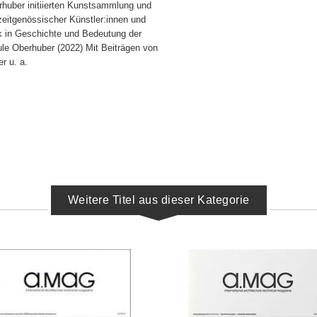
rhuber initiierten Kunstsammlung und
zeitgenössischer Künstler:innen und
ick in Geschichte und Bedeutung der
le Oberhuber (2022) Mit Beiträgen von
r u. a.
Weitere Titel aus dieser Kategorie
IN DEN WARENKORB
IN DEN WARENKORB