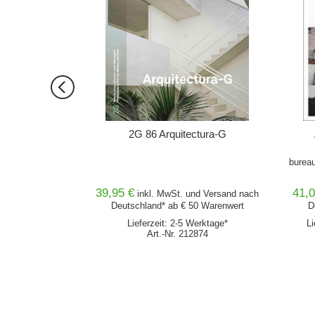
er Keller
2G 86 Arquitectura-G
k
bureau
39,95 €
41,0
nd
Versand
nach
inkl. MwSt. und
Versand
nach
0 Warenwert
Deutschland* ab € 50 Warenwert
D
erktage*
Lieferzeit: 2-5 Werktage*
Li
921
Art.-Nr. 212874