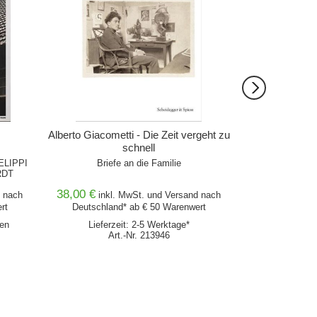
Alberto Giacometti - Die Zeit vergeht zu
Arch+ 254 Kla
schnell
Vorlesungen: Gi
ELIPPI
Briefe an die Familie
Zeitschrift für 
RDT
38,00 €
28,00 €
nach
inkl. MwSt. und
Versand
nach
inkl
rt
Deutschland* ab € 50 Warenwert
Deutschlan
hen
Lieferzeit: 2-5 Werktage*
Lieferz
Art.-Nr. 213946
Ar