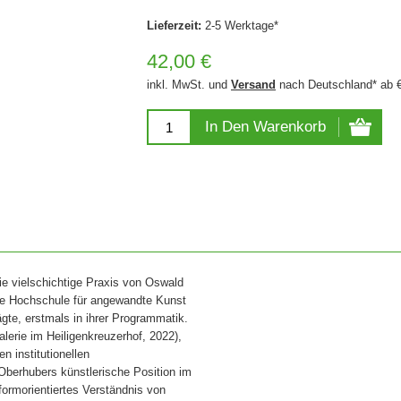
Lieferzeit:
2-5 Werktage*
42,00 €
inkl. MwSt. und
Versand
nach Deutschland* ab 
In Den Warenkorb
ie vielschichtige Praxis von Oswald
die Hochschule für angewandte Kunst
gte, erstmals in ihrer Programmatik.
lerie im Heiligenkreuzerhof, 2022),
 institutionellen
berhubers künstlerische Position im
eformorientiertes Verständnis von