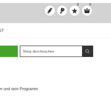
0
0
ST
her und sein Programm