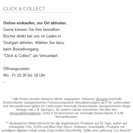
CLICK & COLLECT
Online einkaufen, vor Ort abholen.
Gerne können Sie Ihre bestellten
Bücher direkt bei uns im Laden in
Stuttgart abholen. Wählen Sie dazu
beim Bestellvorgang
"Click & Collect" als Versandart.
Öffnungszeiten
Mo - Fr 10.30 bis 18 Uhr
-
* Alle Preise wurden inklusive MwSt. angegeben. Inklusive
Versand
innerhalb
Deutschlands (außgenommen Fortsetzungswerk-Aktualisierungen) ab € 50. Lieferzeiten
und Versandkosten gelten für Lieferungen innerhalb Deutschlands (ausgenommen einige
Verlage, wie z.B. Springer), für andere Länder entnehmen Sie bitte den
Versandinformationen
. Unter € 50 berechnen wir innerhalb Deutschlands € 4,95
Versandkosten.
** Verlängertes Widerrufsrecht für alle angebotenen Produkte auf 20 Tage, außer auf
entsiegelte CDs, DVDs und Blue-Ray-Discs, Software, Downloads, Produkte mit
anteiligem digitalen Inhalt sowie Zeitschriften-Einzelhefte. Sollte eine Lieferung "zur Ansicht"