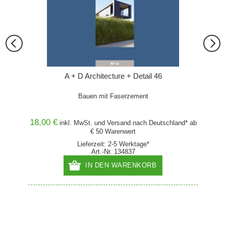
022
A + D Architecture + Detail 46
15.
Bauen mit Faserzement
ung ISK
18,00 €
18,00
and* ab
inkl. MwSt. und
Versand
nach Deutschland* ab
€ 50 Warenwert
Lieferzeit: 2-5 Werktage*
Art.-Nr. 134837
IN DEN WARENKORB