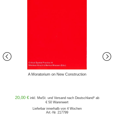
A Moratorium on New Construction
20,00 €
36,00
and* ab
inkl. MwSt. und
Versand
nach Deutschland* ab
€ 50 Warenwert
Lieferbar innerhalb von 4 Wochen
Art.-Nr. 217799