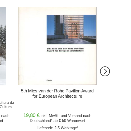
IN DEN WARENKORB
IN DEN 
5th Mies van der Rohe Pavilion Award
60 Tr
for European Architectu re
ltura da
New Old Danis
Cultura
0
19,80 €
67,00 €
nach
inkl. MwSt. und
Versand
nach
inkl
rt
Deutschland* ab € 50 Warenwert
Deutschlan
Lieferzeit: 2-5 Werktage*
Lieferbar i