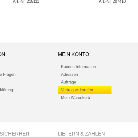
Art.-Nr. 219111
Art.-Nr. 207410
ON
MEIN KONTO
Kunden-Information
te Fragen
Adressen
Aufträge
klärung
Vertrag widerrufen
Mein Warenkorb
SICHERHEIT
LIEFERN & ZAHLEN