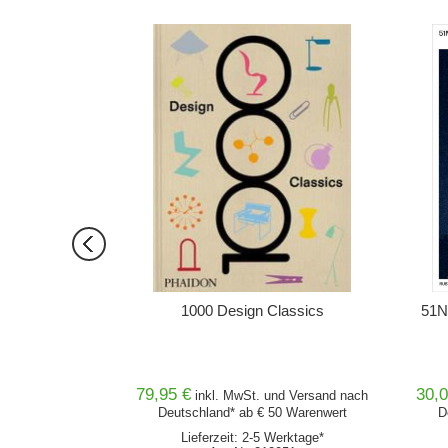
ORB
IN DEN WARENKORB
 Rural?
1000 Design Classics
51N4
The Countryside
79,95 €
30,0
nd
Versand
nach
inkl. MwSt. und
Versand
nach
0 Warenwert
Deutschland* ab € 50 Warenwert
D
von 4 Wochen
Lieferzeit: 2-5 Werktage*