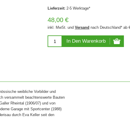
Lieferzeit:
2-5 Werktage*
48,00 €
inkl. MwSt. und
Versand
nach Deutschland* ab 
In Den Warenkorb
nössische weibliche Vorbilder und
Buch versammelt beachtenswerte Bauten
 Galler Rheintal (1906/07) und von
derne Garage mit Sportcenter (1988)
erisau durch Eva Keller seit den