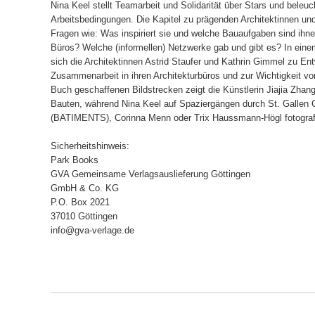
Nina Keel stellt Teamarbeit und Solidarität über Stars und beleuc
Arbeitsbedingungen. Die Kapitel zu prägenden Architektinnen un
Fragen wie: Was inspiriert sie und welche Bauaufgaben sind ihnen
Büros? Welche (informellen) Netzwerke gab und gibt es? In ein
sich die Architektinnen Astrid Staufer und Kathrin Gimmel zu En
Zusammenarbeit in ihren Architekturbüros und zur Wichtigkeit vo
Buch geschaffenen Bildstrecken zeigt die Künstlerin Jiajia Zhang 
Bauten, während Nina Keel auf Spaziergängen durch St. Gallen
(BATIMENTS), Corinna Menn oder Trix Haussmann-Högl fotografi
Sicherheitshinweis:
Park Books
GVA Gemeinsame Verlagsauslieferung Göttingen
GmbH & Co. KG
P.O. Box 2021
37010 Göttingen
info@gva-verlage.de