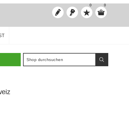
0
0
ST
weiz