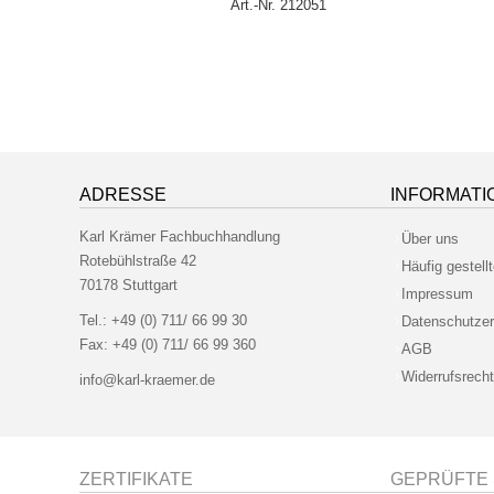
275
Art.-Nr. 212051
ADRESSE
INFORMATI
Karl Krämer Fachbuchhandlung
Über uns
Rotebühlstraße 42
Häufig gestell
70178 Stuttgart
Impressum
Tel.:
+49 (0) 711/ 66 99 30
Datenschutzer
Fax:
+49 (0) 711/ 66 99 360
AGB
Widerrufsrecht
info@karl-kraemer.de
ZERTIFIKATE
GEPRÜFTE 