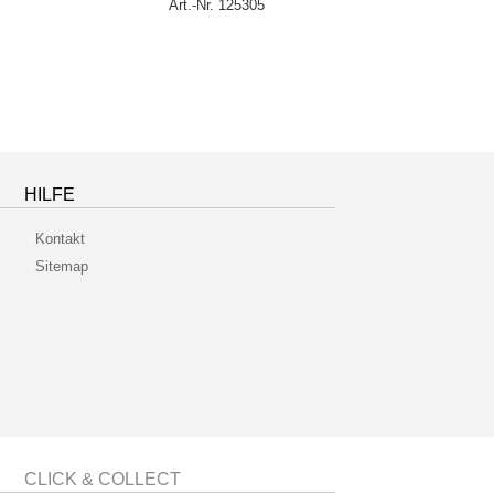
Art.-Nr. 125305
Ar
HILFE
Kontakt
Sitemap
CLICK & COLLECT