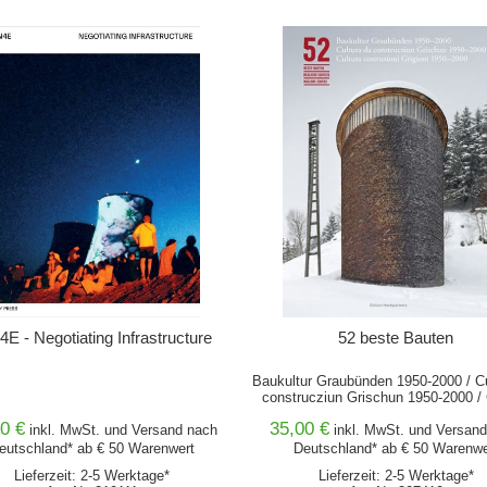
IN DEN WARENKORB
IN DEN WARENKORB
E - Negotiating Infrastructure
52 beste Bauten
Baukultur Graubünden 1950-2000 / Cu
construcziun Grischun 1950-2000 / 
construziuni Grigoni 1950-200
0 €
35,00 €
inkl. MwSt. und
Versand
nach
inkl. MwSt. und
Versand
eutschland* ab € 50 Warenwert
Deutschland* ab € 50 Warenwe
Lieferzeit: 2-5 Werktage*
Lieferzeit: 2-5 Werktage*