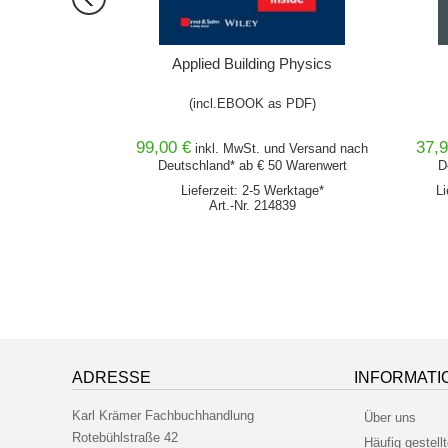
24 Einzelbezug
Applied Building Physics
rechtes Bauen;
(incl.EBOOK as PDF)
tz
99,00 €
37,9
und
Versand
nach
inkl. MwSt. und
Versand
nach
0 Warenwert
Deutschland* ab € 50 Warenwert
D
erktage*
Lieferzeit: 2-5 Werktage*
Li
300
Art.-Nr. 214839
ADRESSE
INFORMATI
Karl Krämer Fachbuchhandlung
Über uns
Rotebühlstraße 42
Häufig gestell