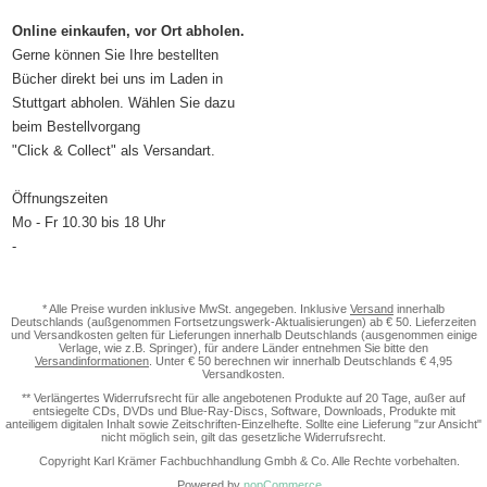
Online einkaufen, vor Ort abholen.
Gerne können Sie Ihre bestellten
Bücher direkt bei uns im Laden in
Stuttgart abholen. Wählen Sie dazu
beim Bestellvorgang
"Click & Collect" als Versandart.
Öffnungszeiten
Mo - Fr 10.30 bis 18 Uhr
-
* Alle Preise wurden inklusive MwSt. angegeben. Inklusive
Versand
innerhalb
Deutschlands (außgenommen Fortsetzungswerk-Aktualisierungen) ab € 50. Lieferzeiten
und Versandkosten gelten für Lieferungen innerhalb Deutschlands (ausgenommen einige
Verlage, wie z.B. Springer), für andere Länder entnehmen Sie bitte den
Versandinformationen
. Unter € 50 berechnen wir innerhalb Deutschlands € 4,95
Versandkosten.
** Verlängertes Widerrufsrecht für alle angebotenen Produkte auf 20 Tage, außer auf
entsiegelte CDs, DVDs und Blue-Ray-Discs, Software, Downloads, Produkte mit
anteiligem digitalen Inhalt sowie Zeitschriften-Einzelhefte. Sollte eine Lieferung "zur Ansicht"
nicht möglich sein, gilt das gesetzliche Widerrufsrecht.
Copyright Karl Krämer Fachbuchhandlung Gmbh & Co. Alle Rechte vorbehalten.
Powered by
nopCommerce