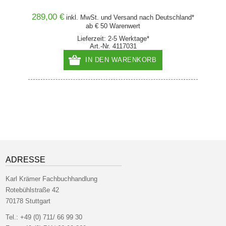
289,00 €
89,00
hland*
inkl. MwSt. und
Versand
nach Deutschland*
ab € 50 Warenwert
Lieferzeit: 2-5 Werktage*
Art.-Nr. 4117031
IN DEN WARENKORB
ADRESSE
Karl Krämer Fachbuchhandlung
Rotebühlstraße 42
70178 Stuttgart
Tel.:
+49 (0) 711/ 66 99 30