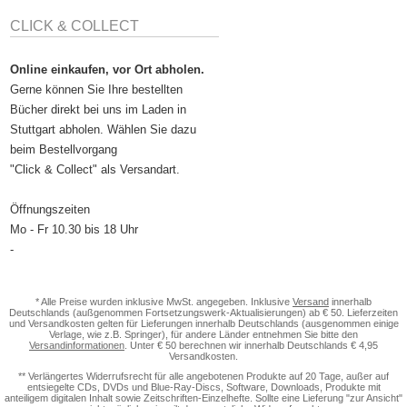
CLICK & COLLECT
Online einkaufen, vor Ort abholen.
Gerne können Sie Ihre bestellten
Bücher direkt bei uns im Laden in
Stuttgart abholen. Wählen Sie dazu
beim Bestellvorgang
"Click & Collect" als Versandart.
Öffnungszeiten
Mo - Fr 10.30 bis 18 Uhr
-
* Alle Preise wurden inklusive MwSt. angegeben. Inklusive
Versand
innerhalb
Deutschlands (außgenommen Fortsetzungswerk-Aktualisierungen) ab € 50. Lieferzeiten
und Versandkosten gelten für Lieferungen innerhalb Deutschlands (ausgenommen einige
Verlage, wie z.B. Springer), für andere Länder entnehmen Sie bitte den
Versandinformationen
. Unter € 50 berechnen wir innerhalb Deutschlands € 4,95
Versandkosten.
** Verlängertes Widerrufsrecht für alle angebotenen Produkte auf 20 Tage, außer auf
entsiegelte CDs, DVDs und Blue-Ray-Discs, Software, Downloads, Produkte mit
anteiligem digitalen Inhalt sowie Zeitschriften-Einzelhefte. Sollte eine Lieferung "zur Ansicht"