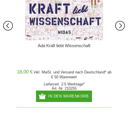
Ada Kraft liebt Wissenschaft
18,00 €
24,00
and* ab
inkl. MwSt. und
Versand
nach Deutschland* ab
€ 50 Warenwert
emerkt.
Lieferzeit: 2-5 Werktage*
Art.-Nr. 210255
IN DEN WARENKORB