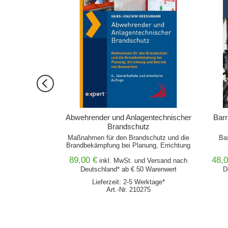
 im Bestand -
Abwehrender und Anlagentechnischer
Barr
Brandschutz
ormen und TGL für
Maßnahmen für den Brandschutz und die
Ba
chlüsse seit 1953
Brandbekämpfung bei Planung, Errichtung
und Betrieb von Bauwerken
89,00 €
48,0
nd
Versand
nach
inkl. MwSt. und
Versand
nach
0 Warenwert
Deutschland* ab € 50 Warenwert
D
erktage*
Lieferzeit: 2-5 Werktage*
418
Art.-Nr. 210275