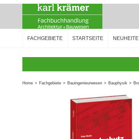
FACHGEBIETE
STARTSEITE
NEUHEIT
Home
>
Fachgebiete
>
Bauingenieurwesen
>
Bauphysik
>
Br