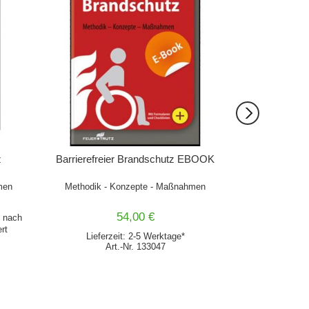
z
Barrierefreier Brandschutz EBOOK
Basics Haus
men
Methodik - Konzepte - Maßnahmen
54,00 €
22,00 €
nach
inkl
rt
Deutschlan
Lieferzeit: 2-5 Werktage*
Art.-Nr. 133047
Lieferz
Ar