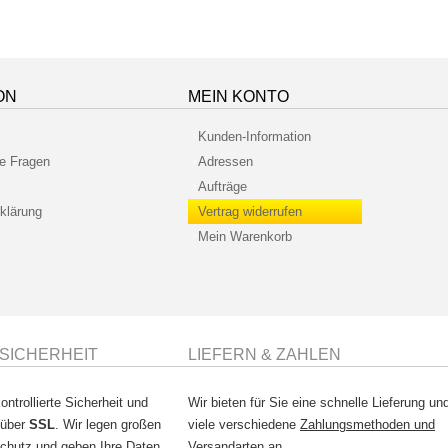
ON
MEIN KONTO
Kunden-Information
te Fragen
Adressen
Aufträge
klärung
Vertrag widerrufen
Mein Warenkorb
SICHERHEIT
LIEFERN & ZAHLEN
ontrollierte Sicherheit und
Wir bieten für Sie eine schnelle Lieferung un
 über
SSL
. Wir legen großen
viele verschiedene
Zahlungsmethoden und
chutz
und geben Ihre Daten
Versandarten
an.