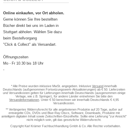
Online einkaufen, vor Ort abholen.
Gerne können Sie Ihre bestellten
Bücher direkt bei uns im Laden in
Stuttgart abholen. Wählen Sie dazu
beim Bestellvorgang
"Click & Collect" als Versandart.
Öffnungszeiten
Mo - Fr 10.30 bis 18 Uhr
-
* Alle Preise wurden inklusive MwSt. angegeben. Inklusive
Versand
innerhalb
Deutschlands (außgenommen Fortsetzungswerk-Aktualisierungen) ab € 50. Lieferzeiten
und Versandkosten gelten für Lieferungen innerhalb Deutschlands (ausgenommen einige
Verlage, wie z.B. Springer), für andere Länder entnehmen Sie bitte den
Versandinformationen
. Unter € 50 berechnen wir innerhalb Deutschlands € 4,95
Versandkosten.
** Verlängertes Widerrufsrecht für alle angebotenen Produkte auf 20 Tage, außer auf
entsiegelte CDs, DVDs und Blue-Ray-Discs, Software, Downloads, Produkte mit
anteiligem digitalen Inhalt sowie Zeitschriften-Einzelhefte. Sollte eine Lieferung "zur Ansicht"
nicht möglich sein, gilt das gesetzliche Widerrufsrecht.
Copyright Karl Krämer Fachbuchhandlung Gmbh & Co. Alle Rechte vorbehalten.