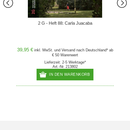
2 G - Heft 88: Carla Juacaba
39,95 €
39,90
and* ab
inkl. MwSt. und
Versand
nach Deutschland* ab
€ 50 Warenwert
Lieferzeit: 2-5 Werktage*
Art.-Nr. 213802
IN DEN WARENKORB