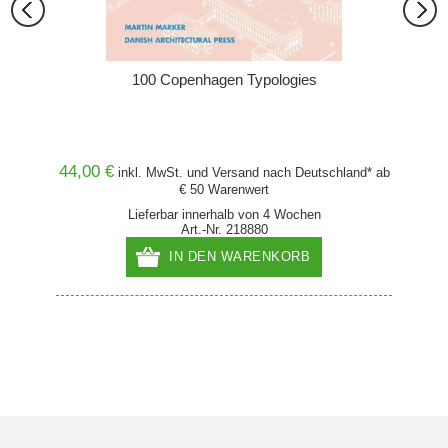
100 Copenhagen Typologies
tInnen
Von H
44,00 €
24,00
and* ab
inkl. MwSt. und
Versand
nach Deutschland* ab
€ 50 Warenwert
Lieferbar innerhalb von 4 Wochen
Art.-Nr. 218880
IN DEN WARENKORB