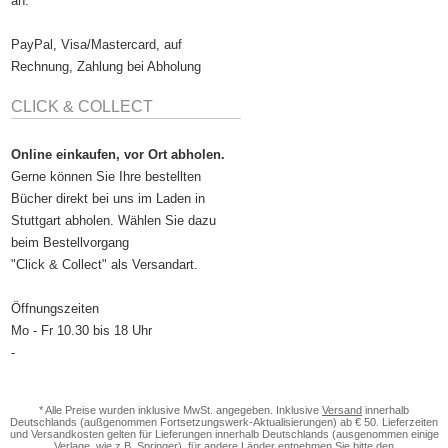
an.
PayPal, Visa/Mastercard, auf
Rechnung, Zahlung bei Abholung
CLICK & COLLECT
Online einkaufen, vor Ort abholen.
Gerne können Sie Ihre bestellten
Bücher direkt bei uns im Laden in
Stuttgart abholen. Wählen Sie dazu
beim Bestellvorgang
"Click & Collect" als Versandart.
Öffnungszeiten
Mo - Fr 10.30 bis 18 Uhr
-
* Alle Preise wurden inklusive MwSt. angegeben. Inklusive
Versand
innerhalb
Deutschlands (außgenommen Fortsetzungswerk-Aktualisierungen) ab € 50. Lieferzeiten
und Versandkosten gelten für Lieferungen innerhalb Deutschlands (ausgenommen einige
Verlage, wie z.B. Springer), für andere Länder entnehmen Sie bitte den