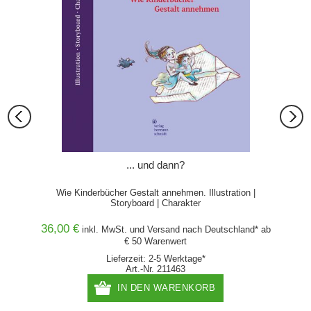
... und dann?
Wie Kinderbücher Gestalt annehmen. Illustration |
Storyboard | Charakter
36,00 €
78,00
and* ab
inkl. MwSt. und
Versand
nach Deutschland* ab
€ 50 Warenwert
Lieferzeit: 2-5 Werktage*
Art.-Nr. 211463
IN DEN WARENKORB