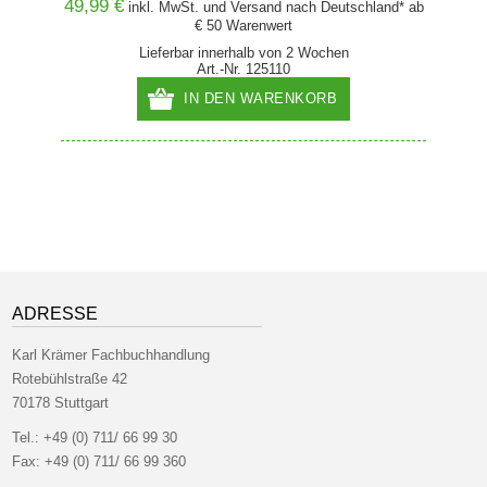
49,99 €
60,00
and* ab
inkl. MwSt. und
Versand
nach Deutschland* ab
€ 50 Warenwert
Lieferbar innerhalb von 2 Wochen
Art.-Nr. 125110
IN DEN WARENKORB
ADRESSE
Karl Krämer Fachbuchhandlung
Rotebühlstraße 42
70178 Stuttgart
Tel.:
+49 (0) 711/ 66 99 30
Fax:
+49 (0) 711/ 66 99 360