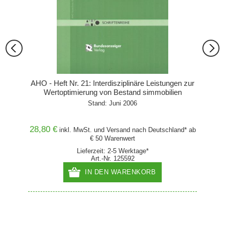
AHO - Heft Nr. 21: Interdisziplinäre Leistungen zur
Wertoptimierung von Bestand simmobilien
Immo
Stand: Juni 2006
Fest
28,80 €
129,
and* ab
inkl. MwSt. und
Versand
nach Deutschland* ab
€ 50 Warenwert
Lieferzeit: 2-5 Werktage*
Art.-Nr. 125592
IN DEN WARENKORB