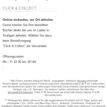
CLICK & COLLECT
Online einkaufen, vor Ort abholen.
Gerne können Sie Ihre bestellten
Bücher direkt bei uns im Laden in
Stuttgart abholen. Wählen Sie dazu
beim Bestellvorgang
"Click & Collect" als Versandart.
Öffnungszeiten
Mo - Fr 10.30 bis 18 Uhr
-
* Alle Preise wurden inklusive MwSt. angegeben. Inklusive
Versand
innerhalb
Deutschlands (außgenommen Fortsetzungswerk-Aktualisierungen) ab € 50. Lieferzeiten
und Versandkosten gelten für Lieferungen innerhalb Deutschlands (ausgenommen einige
Verlage, wie z.B. Springer), für andere Länder entnehmen Sie bitte den
Versandinformationen
. Unter € 50 berechnen wir innerhalb Deutschlands € 4,95
Versandkosten.
** Verlängertes Widerrufsrecht für alle angebotenen Produkte auf 20 Tage, außer auf
entsiegelte CDs, DVDs und Blue-Ray-Discs, Software, Downloads, Produkte mit
anteiligem digitalen Inhalt sowie Zeitschriften-Einzelhefte. Sollte eine Lieferung "zur Ansicht"