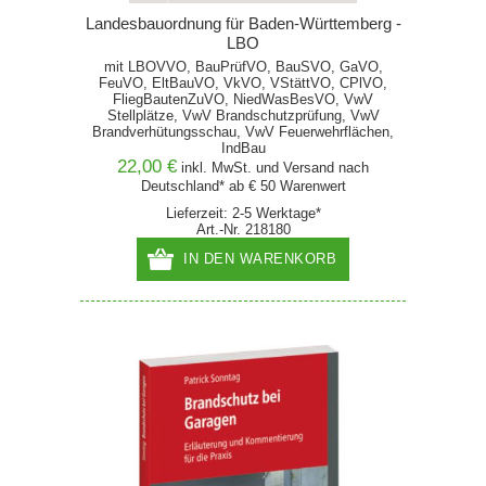
Landesbauordnung für Baden-Württemberg -
LBO
mit LBOVVO, BauPrüfVO, BauSVO, GaVO,
FeuVO, EltBauVO, VkVO, VStättVO, CPlVO,
FliegBautenZuVO, NiedWasBesVO, VwV
Stellplätze, VwV Brandschutzprüfung, VwV
Brandverhütungsschau, VwV Feuerwehrflächen,
IndBau
22,00 €
inkl. MwSt. und
Versand
nach
Deutschland* ab € 50 Warenwert
Lieferzeit: 2-5 Werktage*
Art.-Nr. 218180
IN DEN WARENKORB