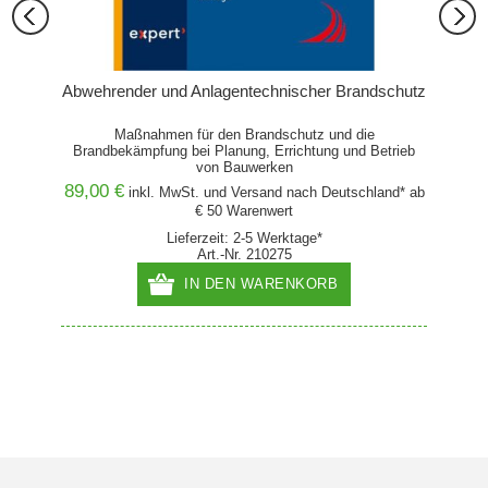
d 4
Abwehrender und Anlagentechnischer Brandschutz
uch- und
Maßnahmen für den Brandschutz und die
Brandbekämpfung bei Planung, Errichtung und Betrieb
von Bauwerken
89,00 €
48,00
and* ab
inkl. MwSt. und
Versand
nach Deutschland* ab
€ 50 Warenwert
Lieferzeit: 2-5 Werktage*
Art.-Nr. 210275
IN DEN WARENKORB