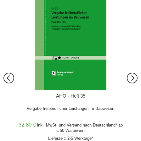
AHO - Heft 35
n
Vergabe freiberuflicher Leistungen im Bauwesen
Bewert
OAI 2013
32,80 €
32,80
and* ab
inkl. MwSt. und
Versand
nach Deutschland* ab
€ 50 Warenwert
Lieferzeit: 2-5 Werktage*