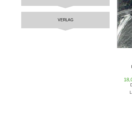
VERLAG
18,
D
L