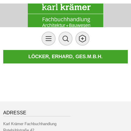
LÖCKER, ERHARD, GES.M.B.H.
ADRESSE
Karl Krämer Fachbuchhandlung
Rotebühlstraße 42