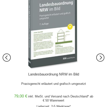
ild +
Landesbauordnung NRW im Bild
Buch
Praxisgerecht erläutert und grafisch umgesetzt
79,00 €
152,
hland*
inkl. MwSt. und
Versand
nach Deutschland* ab
€ 50 Warenwert
Lieferzeit: 2-5 Werktage*