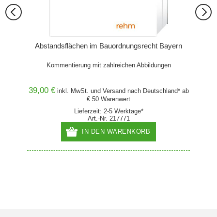
aden-
Abstandsflächen im Bauordnungsrecht Bayern
Abs
raktiker
Kommentierung mit zahlreichen Abbildungen
System
39,00 €
45,00
and* ab
inkl. MwSt. und
Versand
nach Deutschland* ab
€ 50 Warenwert
Lieferzeit: 2-5 Werktage*
Art.-Nr. 217771
IN DEN WARENKORB