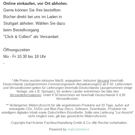
Online einkaufen, vor Ort abholen.
Gerne können Sie Ihre bestellten
Bücher direkt bei uns im Laden in
Stuttgart abholen. Wählen Sie dazu
beim Bestellvorgang
"Click & Collect" als Versandart.
Öffnungszeiten
Mo - Fr 10.30 bis 18 Uhr
-
* Alle Preise wurden inklusive MwSt. angegeben. Inklusive
Versand
innerhalb
Deutschlands (außgenommen Fortsetzungswerk-Aktualisierungen) ab € 50. Lieferzeiten
und Versandkosten gelten für Lieferungen innerhalb Deutschlands (ausgenommen einige
Verlage, wie z.B. Springer), für andere Länder entnehmen Sie bitte den
Versandinformationen
. Unter € 50 berechnen wir innerhalb Deutschlands € 4,95
Versandkosten.
** Verlängertes Widerrufsrecht für alle angebotenen Produkte auf 20 Tage, außer auf
entsiegelte CDs, DVDs und Blue-Ray-Discs, Software, Downloads, Produkte mit
anteiligem digitalen Inhalt sowie Zeitschriften-Einzelhefte. Sollte eine Lieferung "zur Ansicht"
nicht möglich sein, gilt das gesetzliche Widerrufsrecht.
Copyright Karl Krämer Fachbuchhandlung Gmbh & Co. Alle Rechte vorbehalten.
Powered by
nopCommerce