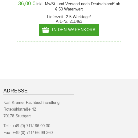
36,00 €
78,00
and* ab
inkl. MwSt. und
Versand
nach Deutschland* ab
€ 50 Warenwert
Lieferzeit: 2-5 Werktage*
Art.-Nr. 211463
IN DEN WARENKORB
ADRESSE
Karl Krämer Fachbuchhandlung
Rotebühlstraße 42
70178 Stuttgart
Tel.:
+49 (0) 711/ 66 99 30
Fax:
+49 (0) 711/ 66 99 360