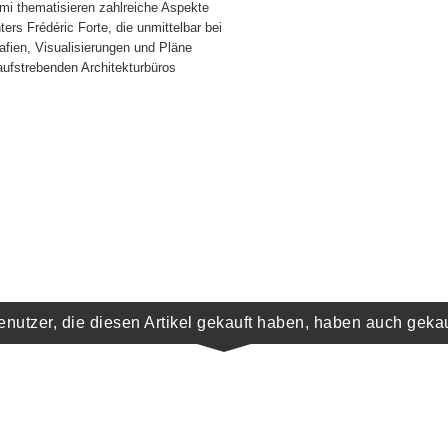
mi thematisieren zahlreiche Aspekte
ers Frédéric Forte, die unmittelbar bei
fien, Visualisierungen und Pläne
aufstrebenden Architekturbüros
enutzer, die diesen Artikel gekauft haben, haben auch gekau