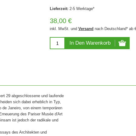
Lieferzeit:
2-5 Werktage*
38,00 €
inkl. MwSt. und
Versand
nach Deutschland* ab 
In Den Warenkorb
tiert 29 abgeschlossene und laufende
eiden sich dabei erheblich in Typ,
 de Janeiro, von einem temporären
r Erneuerung des Pariser Musée d'Art
insam ist jedoch der radikale und
Essays des Architekten und