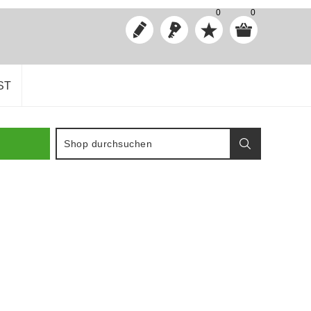
0
0
ST