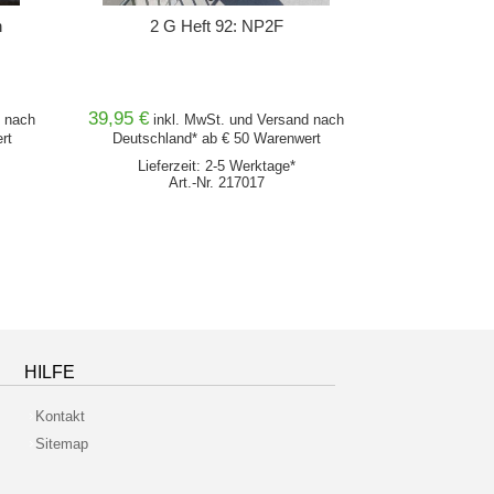
n
2 G Heft 92: NP2F
2G 86
39,95 €
39,95 €
nach
inkl. MwSt. und
Versand
nach
inkl
rt
Deutschland* ab € 50 Warenwert
Deutschlan
Lieferzeit: 2-5 Werktage*
Lieferz
Art.-Nr. 217017
Ar
HILFE
Kontakt
Sitemap