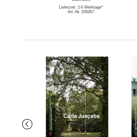
Lieferzeit: 2-5 Werktage*
Art.-Nr. 205057
ORB
IN DEN WARENKORB