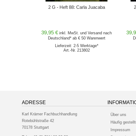
unst
2 G - Heft 88: Carla Juacaba
39,95 €
39,9
nd
Versand
nach
inkl. MwSt. und
Versand
nach
0 Warenwert
Deutschland* ab € 50 Warenwert
D
erktage*
Lieferzeit: 2-5 Werktage*
701
Art.-Nr. 213802
ADRESSE
INFORMATI
Karl Krämer Fachbuchhandlung
Über uns
Rotebühlstraße 42
Häufig gestell
70178 Stuttgart
Impressum