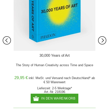
30,000 Years of Art
The Story of Human Creativity across Time and Space
Anim
29,95 €
35,00
and* ab
inkl. MwSt. und
Versand
nach Deutschland* ab
€ 50 Warenwert
Lieferzeit: 2-5 Werktage*
Art.-Nr. 218196
IN DEN WARENKORB