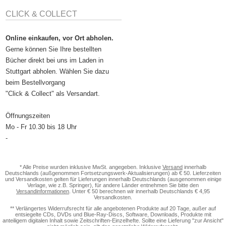
CLICK & COLLECT
Online einkaufen, vor Ort abholen.
Gerne können Sie Ihre bestellten
Bücher direkt bei uns im Laden in
Stuttgart abholen. Wählen Sie dazu
beim Bestellvorgang
"Click & Collect" als Versandart.
Öffnungszeiten
Mo - Fr 10.30 bis 18 Uhr
-
* Alle Preise wurden inklusive MwSt. angegeben. Inklusive
Versand
innerhalb
Deutschlands (außgenommen Fortsetzungswerk-Aktualisierungen) ab € 50. Lieferzeiten
und Versandkosten gelten für Lieferungen innerhalb Deutschlands (ausgenommen einige
Verlage, wie z.B. Springer), für andere Länder entnehmen Sie bitte den
Versandinformationen
. Unter € 50 berechnen wir innerhalb Deutschlands € 4,95
Versandkosten.
** Verlängertes Widerrufsrecht für alle angebotenen Produkte auf 20 Tage, außer auf
entsiegelte CDs, DVDs und Blue-Ray-Discs, Software, Downloads, Produkte mit
anteiligem digitalen Inhalt sowie Zeitschriften-Einzelhefte. Sollte eine Lieferung "zur Ansicht"