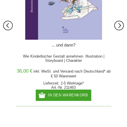
... und dann?
Wie Kinderbücher Gestalt annehmen. Illustration |
Storyboard | Charakter
36,00 €
78,00
and* ab
inkl. MwSt. und
Versand
nach Deutschland* ab
€ 50 Warenwert
Lieferzeit: 2-5 Werktage*
Art.-Nr. 211463
IN DEN WARENKORB