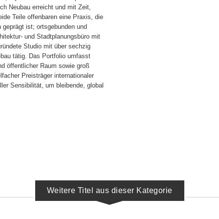
rch Neubau erreicht und mit Zeit,
ide Teile offenbaren eine Praxis, die
 geprägt ist; ortsgebunden und
chitektur- und Stadtplanungsbüro mit
ründete Studio mit über sechzig
ebau tätig. Das Portfolio umfasst
nd öffentlicher Raum sowie groß
acher Preisträger internationaler
er Sensibilität, um bleibende, global
Weitere Titel aus dieser Kategorie