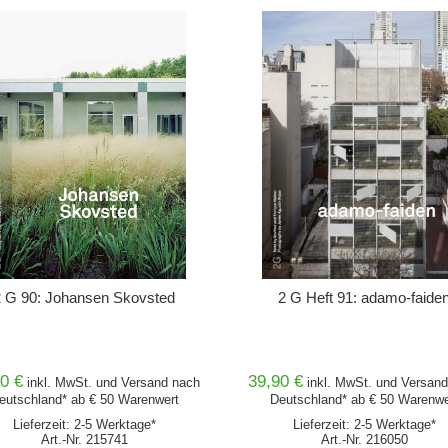
IN DEN WARENKORB
IN DEN WARENKORB
2 G 90: Johansen Skovsted
2 G Heft 91: adamo-faide
0 €
39,90 €
inkl. MwSt. und
Versand
nach
inkl. MwSt. und
Versand
eutschland* ab € 50 Warenwert
Deutschland* ab € 50 Warenwe
Lieferzeit: 2-5 Werktage*
Lieferzeit: 2-5 Werktage*
Art.-Nr. 215741
Art.-Nr. 216050