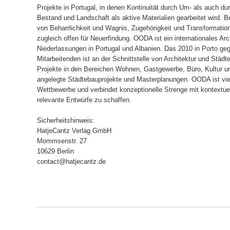
Projekte in Portugal, in denen Kontinuität durch Um- als auch du
Bestand und Landschaft als aktive Materialien gearbeitet wird. Be
von Beharrlichkeit und Wagnis, Zugehörigkeit und Transformation
zugleich offen für Neuerfindung. OODA ist ein internationales Ar
Niederlassungen in Portugal und Albanien. Das 2010 in Porto geg
Mitarbeitenden ist an der Schnittstelle von Architektur und Städt
Projekte in den Bereichen Wohnen, Gastgewerbe, Büro, Kultur u
angelegte Städtebauprojekte und Masterplanungen. OODA ist vielf
Wettbewerbe und verbindet konzeptionelle Strenge mit kontextuell
relevante Entwürfe zu schaffen.
Sicherheitshinweis:
HatjeCantz Verlag GmbH
Mommsenstr. 27
10629 Berlin
contact@hatjecantz.de