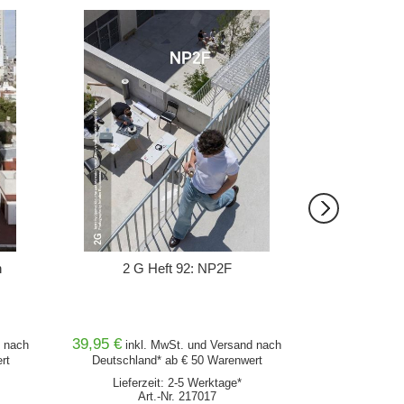
IN DEN WARENKORB
IN DEN 
n
2 G Heft 92: NP2F
2G 86
39,95 €
39,95 €
nach
inkl. MwSt. und
Versand
nach
inkl
rt
Deutschland* ab € 50 Warenwert
Deutschlan
Lieferzeit: 2-5 Werktage*
Lieferz
Art.-Nr. 217017
Ar