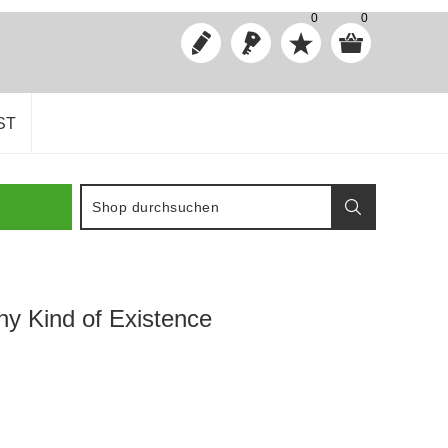
0
0
ST
y Kind of Existence