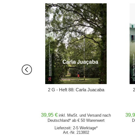
ORB
IN DEN WARENKORB
unst
2 G - Heft 88: Carla Juacaba
39,95 €
39,9
nd
Versand
nach
inkl. MwSt. und
Versand
nach
0 Warenwert
Deutschland* ab € 50 Warenwert
D
erktage*
Lieferzeit: 2-5 Werktage*
701
Art.-Nr. 213802