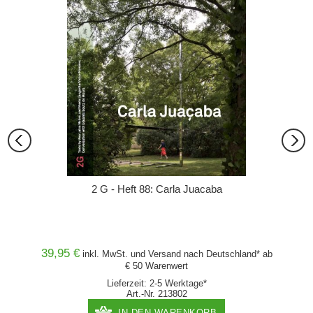
2 G - Heft 88: Carla Juacaba
39,95 €
39,90
and* ab
inkl. MwSt. und
Versand
nach Deutschland* ab
€ 50 Warenwert
Lieferzeit: 2-5 Werktage*
Art.-Nr. 213802
IN DEN WARENKORB