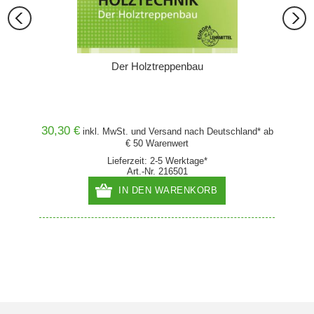
Der Holztreppenbau
30,30 €
59,95
and* ab
inkl. MwSt. und
Versand
nach Deutschland* ab
€ 50 Warenwert
Lieferzeit: 2-5 Werktage*
Art.-Nr. 216501
IN DEN WARENKORB