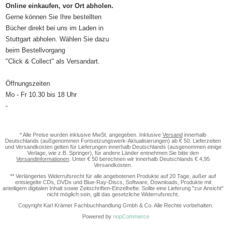
Online einkaufen, vor Ort abholen.
Gerne können Sie Ihre bestellten
Bücher direkt bei uns im Laden in
Stuttgart abholen. Wählen Sie dazu
beim Bestellvorgang
"Click & Collect" als Versandart.
Öffnungszeiten
Mo - Fr 10.30 bis 18 Uhr
-
* Alle Preise wurden inklusive MwSt. angegeben. Inklusive
Versand
innerhalb
Deutschlands (außgenommen Fortsetzungswerk-Aktualisierungen) ab € 50. Lieferzeiten
und Versandkosten gelten für Lieferungen innerhalb Deutschlands (ausgenommen einige
Verlage, wie z.B. Springer), für andere Länder entnehmen Sie bitte den
Versandinformationen
. Unter € 50 berechnen wir innerhalb Deutschlands € 4,95
Versandkosten.
** Verlängertes Widerrufsrecht für alle angebotenen Produkte auf 20 Tage, außer auf
entsiegelte CDs, DVDs und Blue-Ray-Discs, Software, Downloads, Produkte mit
anteiligem digitalen Inhalt sowie Zeitschriften-Einzelhefte. Sollte eine Lieferung "zur Ansicht"
nicht möglich sein, gilt das gesetzliche Widerrufsrecht.
Copyright Karl Krämer Fachbuchhandlung Gmbh & Co. Alle Rechte vorbehalten.
Powered by
nopCommerce