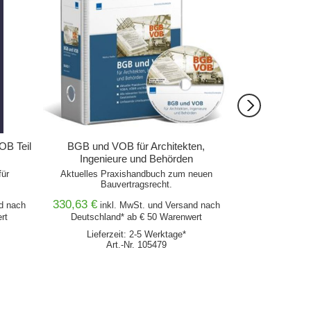
B Teil
BGB und VOB für Architekten,
BGB und 
Ingenieure und Behörden
Musterbriefe fü
un
für
Aktuelles Praxishandbuch zum neuen
Praxiskommentar
Bauvertragsrecht.
330,63 €
491,13 €
d
nach
inkl. MwSt. und
Versand
nach
ink
rt
Deutschland* ab € 50 Warenwert
Deutschlan
Lieferzeit: 2-5 Werktage*
Lieferz
Art.-Nr. 105479
Ar