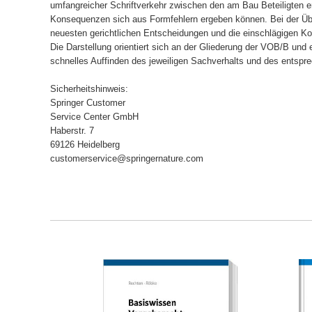
umfangreicher Schriftverkehr zwischen den am Bau Beteiligten er
Konsequenzen sich aus Formfehlern ergeben können. Bei der Üb
neuesten gerichtlichen Entscheidungen und die einschlägigen K
Die Darstellung orientiert sich an der Gliederung der VOB/B und
schnelles Auffinden des jeweiligen Sachverhalts und des entspr
Sicherheitshinweis:
Springer Customer
Service Center GmbH
Haberstr. 7
69126 Heidelberg
customerservice@springernature.com
ORB
IN DEN WARENKORB