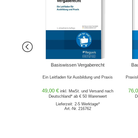
ffentlichen
Basiswissen Vergaberecht
Bau
ahren
Auftraggeber
Ein Leitfaden für Ausbildung und Praxis
Praxis
49,00 €
76,0
nd
Versand
nach
inkl. MwSt. und
Versand
nach
0 Warenwert
Deutschland* ab € 50 Warenwert
D
erktage*
Lieferzeit: 2-5 Werktage*
507
Art.-Nr. 216762