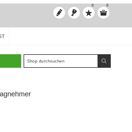
0
0
ST
tragnehmer