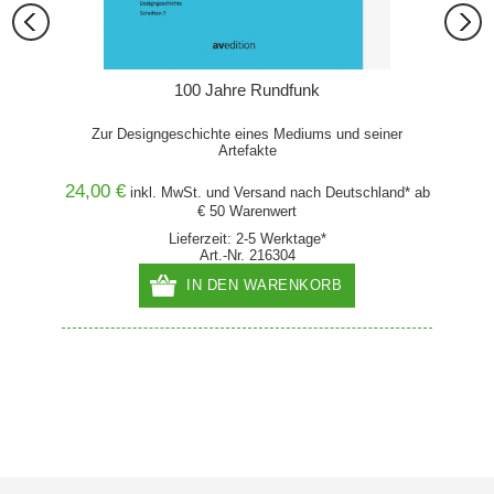
100 Jahre Rundfunk
Zur Designgeschichte eines Mediums und seiner
Artefakte
24,00 €
79,95
and* ab
inkl. MwSt. und
Versand
nach Deutschland* ab
€ 50 Warenwert
ird
Lieferzeit: 2-5 Werktage*
Art.-Nr. 216304
IN DEN WARENKORB