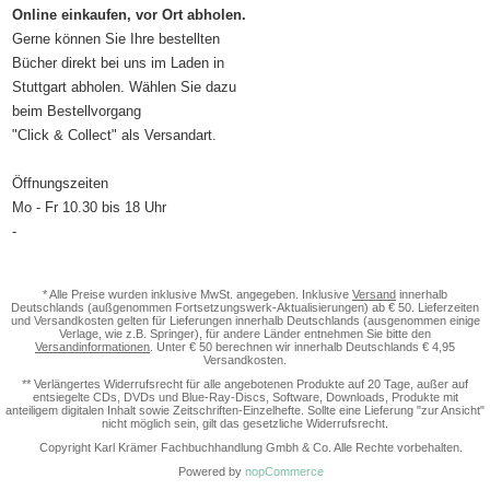
Online einkaufen, vor Ort abholen.
Gerne können Sie Ihre bestellten
Bücher direkt bei uns im Laden in
Stuttgart abholen. Wählen Sie dazu
beim Bestellvorgang
"Click & Collect" als Versandart.
Öffnungszeiten
Mo - Fr 10.30 bis 18 Uhr
-
* Alle Preise wurden inklusive MwSt. angegeben. Inklusive
Versand
innerhalb
Deutschlands (außgenommen Fortsetzungswerk-Aktualisierungen) ab € 50. Lieferzeiten
und Versandkosten gelten für Lieferungen innerhalb Deutschlands (ausgenommen einige
Verlage, wie z.B. Springer), für andere Länder entnehmen Sie bitte den
Versandinformationen
. Unter € 50 berechnen wir innerhalb Deutschlands € 4,95
Versandkosten.
** Verlängertes Widerrufsrecht für alle angebotenen Produkte auf 20 Tage, außer auf
entsiegelte CDs, DVDs und Blue-Ray-Discs, Software, Downloads, Produkte mit
anteiligem digitalen Inhalt sowie Zeitschriften-Einzelhefte. Sollte eine Lieferung "zur Ansicht"
nicht möglich sein, gilt das gesetzliche Widerrufsrecht.
Copyright Karl Krämer Fachbuchhandlung Gmbh & Co. Alle Rechte vorbehalten.
Powered by
nopCommerce