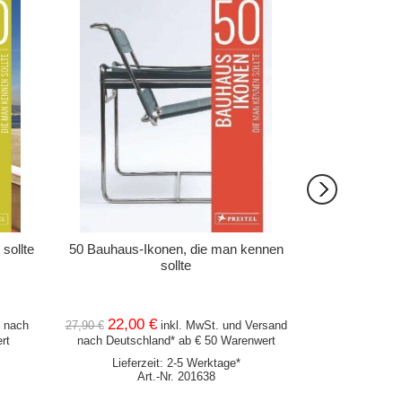
IN DEN WARENKORB
IN DEN 
sollte
50 Bauhaus-Ikonen, die man kennen
60 70 80. Ar
sollte
Braunschwei
Wolfenbüt
22,00 €
29,90 €
nach
27,90 €
inkl. MwSt. und
Versand
inkl
rt
nach Deutschland* ab € 50 Warenwert
Deutschlan
Lieferzeit: 2-5 Werktage*
Lieferz
Art.-Nr. 201638
Ar