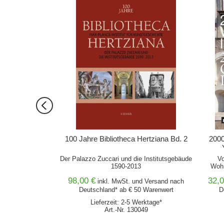
ORB
IN DEN WARENKORB
iensässe in
100 Jahre Bibliotheca Hertziana Bd. 2
2000
en
iebsstufen und
Der Palazzo Zuccari und die Institutsgebäude
Vo
rhalb der Dörfer
1590-2013
Wohn
 Neuzeit bis 1960
98,00 €
32,0
nd
Versand
nach
inkl. MwSt. und
Versand
nach
0 Warenwert
Deutschland* ab € 50 Warenwert
D
erktage*
Lieferzeit: 2-5 Werktage*
166
Art.-Nr. 130049