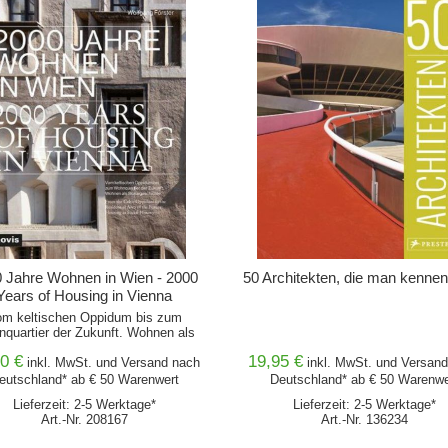
IN DEN WARENKORB
IN DEN WARENKORB
 Jahre Wohnen in Wien - 2000
50 Architekten, die man kennen 
Years of Housing in Vienna
m keltischen Oppidum bis zum
quartier der Zukunft. Wohnen als
Sozialgeschichte.
0 €
19,95 €
inkl. MwSt. und
Versand
nach
inkl. MwSt. und
Versand
eutschland* ab € 50 Warenwert
Deutschland* ab € 50 Warenwe
Lieferzeit: 2-5 Werktage*
Lieferzeit: 2-5 Werktage*
Art.-Nr. 208167
Art.-Nr. 136234