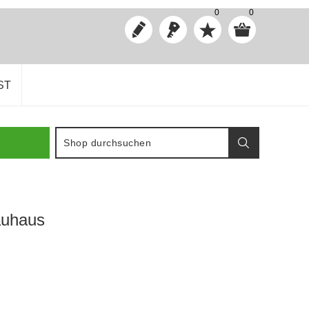
0
0
ST
auhaus