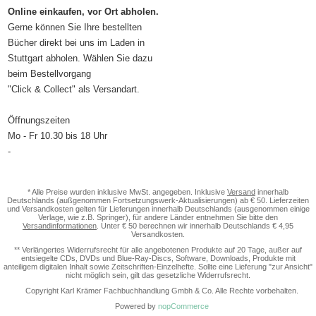
Online einkaufen, vor Ort abholen.
Gerne können Sie Ihre bestellten
Bücher direkt bei uns im Laden in
Stuttgart abholen. Wählen Sie dazu
beim Bestellvorgang
"Click & Collect" als Versandart.
Öffnungszeiten
Mo - Fr 10.30 bis 18 Uhr
-
* Alle Preise wurden inklusive MwSt. angegeben. Inklusive
Versand
innerhalb
Deutschlands (außgenommen Fortsetzungswerk-Aktualisierungen) ab € 50. Lieferzeiten
und Versandkosten gelten für Lieferungen innerhalb Deutschlands (ausgenommen einige
Verlage, wie z.B. Springer), für andere Länder entnehmen Sie bitte den
Versandinformationen
. Unter € 50 berechnen wir innerhalb Deutschlands € 4,95
Versandkosten.
** Verlängertes Widerrufsrecht für alle angebotenen Produkte auf 20 Tage, außer auf
entsiegelte CDs, DVDs und Blue-Ray-Discs, Software, Downloads, Produkte mit
anteiligem digitalen Inhalt sowie Zeitschriften-Einzelhefte. Sollte eine Lieferung "zur Ansicht"
nicht möglich sein, gilt das gesetzliche Widerrufsrecht.
Copyright Karl Krämer Fachbuchhandlung Gmbh & Co. Alle Rechte vorbehalten.
Powered by
nopCommerce