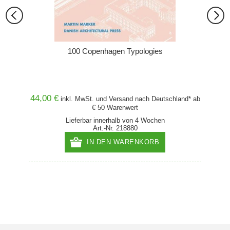
100 Copenhagen Typologies
7
 Ein
Fa
44,00 €
148,
and* ab
inkl. MwSt. und
Versand
nach Deutschland* ab
€ 50 Warenwert
Lieferbar innerhalb von 4 Wochen
Art.-Nr. 218880
IN DEN WARENKORB