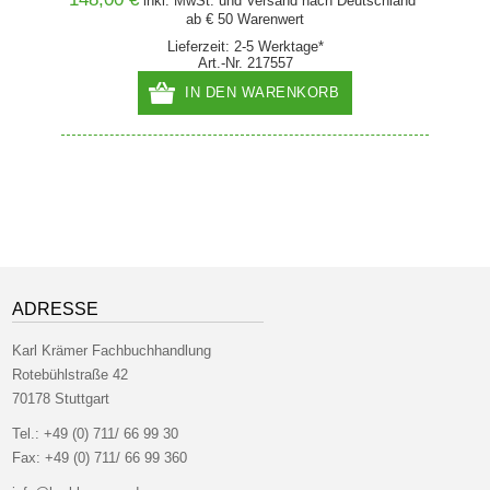
and* ab
inkl. MwSt. und
Versand
nach Deutschland*
ab € 50 Warenwert
Lieferzeit: 2-5 Werktage*
Art.-Nr. 217557
IN DEN WARENKORB
ADRESSE
Karl Krämer Fachbuchhandlung
Rotebühlstraße 42
70178 Stuttgart
Tel.:
+49 (0) 711/ 66 99 30
Fax:
+49 (0) 711/ 66 99 360