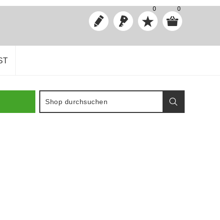
0
0
ST