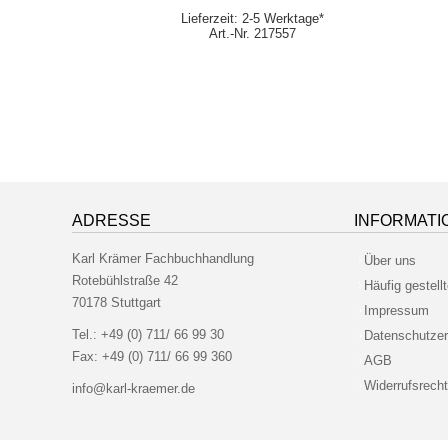
erktage*
Lieferzeit: 2-5 Werktage*
276
Art.-Nr. 217557
ADRESSE
INFORMATI
Karl Krämer Fachbuchhandlung
Über uns
Rotebühlstraße 42
Häufig gestell
70178 Stuttgart
Impressum
Tel.:
+49 (0) 711/ 66 99 30
Datenschutzer
Fax:
+49 (0) 711/ 66 99 360
AGB
Widerrufsrecht
info@karl-kraemer.de