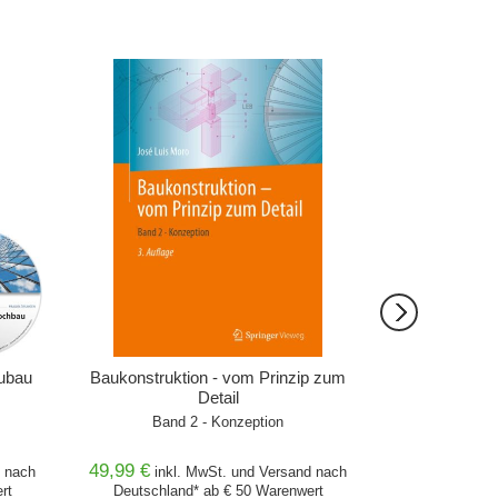
IN DEN WARENKORB
IN DEN 
eubau
Baukonstruktion - vom Prinzip zum
Baukonstrukt
Detail
Detail - 
Band 2 - Konzeption
49,99 €
54,99 €
nach
inkl. MwSt. und
Versand
nach
inkl
rt
Deutschland* ab € 50 Warenwert
Deutschlan