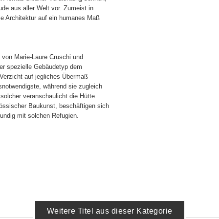
ude aus aller Welt vor. Zumeist in
ie Architektur auf ein humanes Maß
en von Marie-Laure Cruschi und
eser spezielle Gebäudetyp dem
 Verzicht auf jegliches Übermaß
snotwendigste, während sie zugleich
 solcher veranschaulicht die Hütte
enössischer Baukunst, beschäftigen sich
undig mit solchen Refugien.
Weitere Titel aus dieser Kategorie