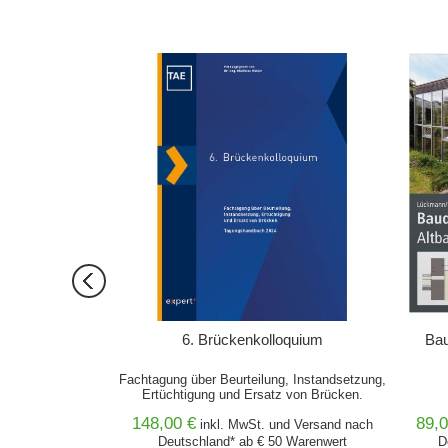
ORB
IN DEN WARENKORB
le
6. Brückenkolloquium
Bau
Fachtagung über Beurteilung, Instandsetzung,
Ertüchtigung und Ersatz von Brücken.
Tagungshandbuch 2024
148,00 €
89,0
nd
Versand
nach
inkl. MwSt. und
Versand
nach
0 Warenwert
Deutschland* ab € 50 Warenwert
D