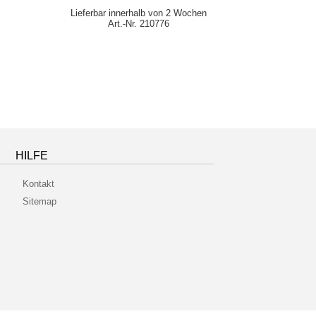
Lieferbar innerhalb von 2 Wochen
Lieferbar i
Art.-Nr. 210776
Ar
HILFE
Kontakt
Sitemap