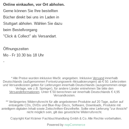
Online einkaufen, vor Ort abholen.
Gerne können Sie Ihre bestellten
Bücher direkt bei uns im Laden in
Stuttgart abholen. Wählen Sie dazu
beim Bestellvorgang
"Click & Collect" als Versandart.
Öffnungszeiten
Mo - Fr 10.30 bis 18 Uhr
-
* Alle Preise wurden inklusive MwSt. angegeben. Inklusive
Versand
innerhalb
Deutschlands (außgenommen Fortsetzungswerk-Aktualisierungen) ab € 50. Lieferzeiten
und Versandkosten gelten für Lieferungen innerhalb Deutschlands (ausgenommen einige
Verlage, wie z.B. Springer), für andere Länder entnehmen Sie bitte den
Versandinformationen
. Unter € 50 berechnen wir innerhalb Deutschlands € 4,95
Versandkosten.
** Verlängertes Widerrufsrecht für alle angebotenen Produkte auf 20 Tage, außer auf
entsiegelte CDs, DVDs und Blue-Ray-Discs, Software, Downloads, Produkte mit
anteiligem digitalen Inhalt sowie Zeitschriften-Einzelhefte. Sollte eine Lieferung "zur Ansicht"
nicht möglich sein, gilt das gesetzliche Widerrufsrecht.
Copyright Karl Krämer Fachbuchhandlung Gmbh & Co. Alle Rechte vorbehalten.
Powered by
nopCommerce