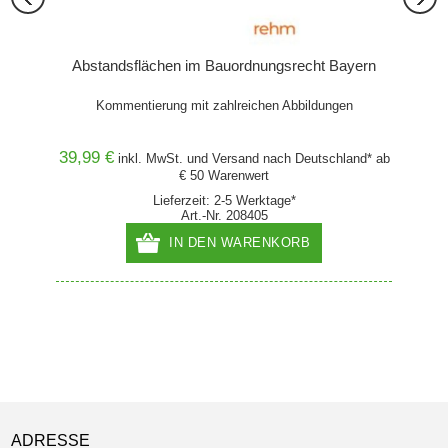
Abstandsflächen im Bauordnungsrecht Bayern
Abst
Kommentierung mit zahlreichen Abbildungen
K
39,99 €
39,00
and* ab
inkl. MwSt. und
Versand
nach Deutschland* ab
€ 50 Warenwert
Lieferzeit: 2-5 Werktage*
Art.-Nr. 208405
IN DEN WARENKORB
ADRESSE