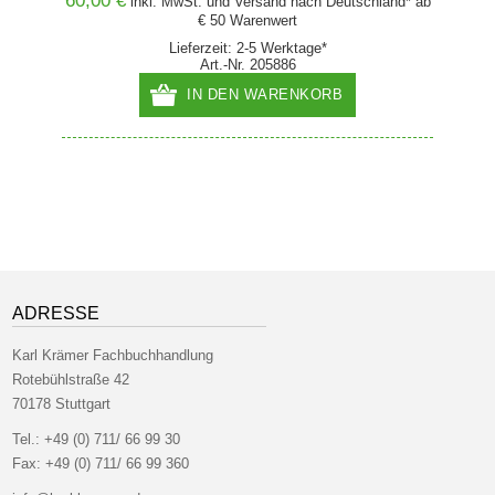
60,00 €
38,00
and* ab
inkl. MwSt. und
Versand
nach Deutschland* ab
€ 50 Warenwert
Lieferzeit: 2-5 Werktage*
Art.-Nr. 205886
IN DEN WARENKORB
ADRESSE
Karl Krämer Fachbuchhandlung
Rotebühlstraße 42
70178 Stuttgart
Tel.:
+49 (0) 711/ 66 99 30
Fax:
+49 (0) 711/ 66 99 360