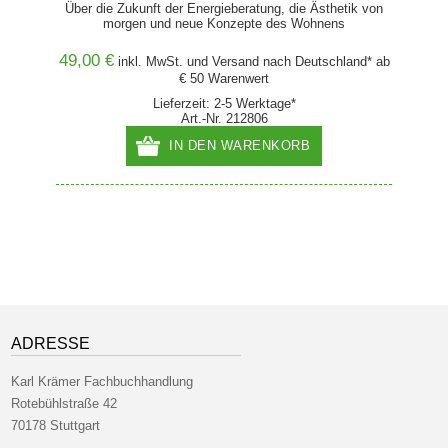
Energiewende meistern
Über die Zukunft der Energieberatung, die Ästhetik von
morgen und neue Konzepte des Wohnens
49,00 €
120,
and* ab
inkl. MwSt. und
Versand
nach Deutschland* ab
€ 50 Warenwert
Lieferzeit: 2-5 Werktage*
Art.-Nr. 212806
IN DEN WARENKORB
ADRESSE
Karl Krämer Fachbuchhandlung
Rotebühlstraße 42
70178 Stuttgart